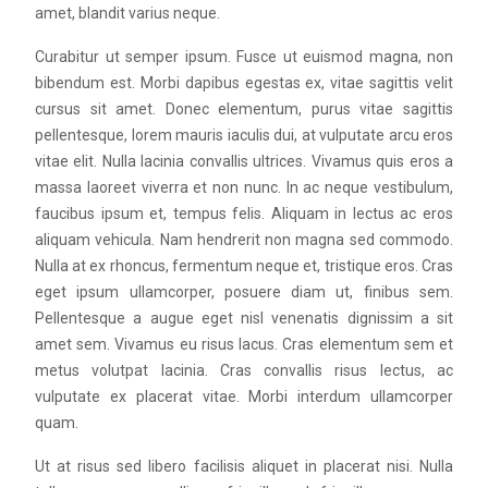
amet, blandit varius neque.
Curabitur ut semper ipsum. Fusce ut euismod magna, non
bibendum est. Morbi dapibus egestas ex, vitae sagittis velit
cursus sit amet. Donec elementum, purus vitae sagittis
pellentesque, lorem mauris iaculis dui, at vulputate arcu eros
vitae elit. Nulla lacinia convallis ultrices. Vivamus quis eros a
massa laoreet viverra et non nunc. In ac neque vestibulum,
faucibus ipsum et, tempus felis. Aliquam in lectus ac eros
aliquam vehicula. Nam hendrerit non magna sed commodo.
Nulla at ex rhoncus, fermentum neque et, tristique eros. Cras
eget ipsum ullamcorper, posuere diam ut, finibus sem.
Pellentesque a augue eget nisl venenatis dignissim a sit
amet sem. Vivamus eu risus lacus. Cras elementum sem et
metus volutpat lacinia. Cras convallis risus lectus, ac
vulputate ex placerat vitae. Morbi interdum ullamcorper
quam.
Ut at risus sed libero facilisis aliquet in placerat nisi. Nulla